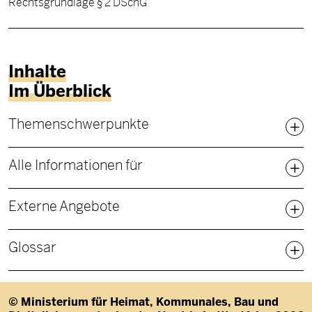
Rechtsgrundlage § 2 DSchG
Inhalte
Im Überblick
Fußbereich Sitemap
Themenschwerpunkte
Alle Informationen für
Externe Angebote
Glossar
© Ministerium für Heimat, Kommunales, Bau und