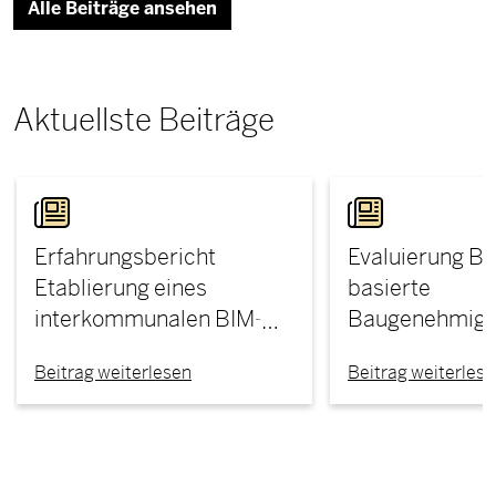
Alle Beiträge ansehen
Aktuellste Beiträge
Erfahrungsbericht
Evaluierung BI
Etablierung eines
basierte
interkommunalen BIM-
Baugenehmigu
Managements in den
Einblicke in di
Beitrag weiterlesen
Beitrag weiterles
Städten Wülfrath und
der digitalen 
Heiligenhaus
mit Building I
Modeling