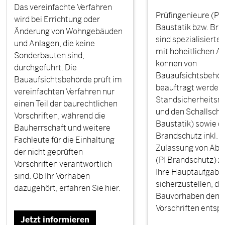
Das vereinfachte Verfahren
Prüfingenieure (PI)
wird bei Errichtung oder
Baustatik bzw. Br
Änderung von Wohngebäuden
sind spezialisierte
und Anlagen, die keine
mit hoheitlichen A
Sonderbauten sind,
können von
durchgeführt. Die
Bauaufsichtsbehö
Bauaufsichtsbehörde prüft im
beauftragt werden,
vereinfachten Verfahren nur
Standsicherheitsn
einen Teil der baurechtlichen
und den Schallschu
Vorschriften, während die
Baustatik) sowie d
Bauherrschaft und weitere
Brandschutz inkl. d
Fachleute für die Einhaltung
Zulassung von Ab
der nicht geprüften
(PI Brandschutz) zu
Vorschriften verantwortlich
Ihre Hauptaufgabe i
sind. Ob Ihr Vorhaben
sicherzustellen, da
dazugehört, erfahren Sie hier.
Bauvorhaben den g
Vorschriften entsp
Jetzt informieren