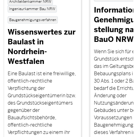
Architektenkammer NRW
Information
Ingenieurkammer Bau NRW
Genehmigun
Baugenehmigungsverfahren
stellung na
Wissenswertes zur
BauO NRW
Baulast in
Nordrhein-
Wenn Sie sich für ei
Grundstück entschi
Westfalen
das im Geltungsber
Eine Baulast ist eine freiwillige,
Bebauungsplans im 
öffentlich-rechtliche
30 Abs. 1 oder 2 Ba
Verpflichtung der
bedarf die Errichtun
Grundstückseigentümerin bzw.
Änderung oder
des Grundstückseigentümers
Nutzungsänderung 
gegenüber der
Gebäudes unter b
Bauaufsichtsbehörde,
Voraussetzungen k
öffentlich-rechtliche
Baugenehmigung. G
Verpflichtungen zu einem ihr
dieses Verfahren in §