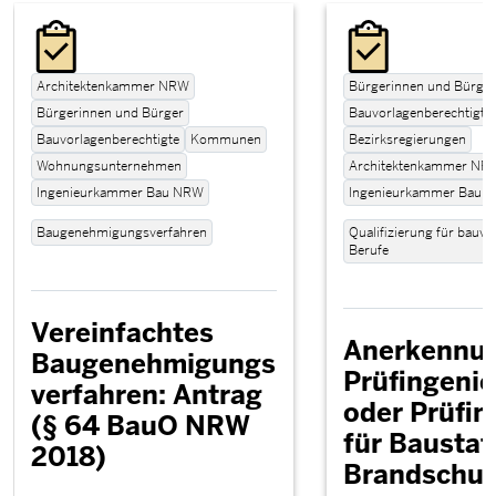
Architektenkammer NRW
Bürgerinnen und Bürger
Bürgerinnen und Bürger
Bauvorlagenberechtigte
Bauvorlagenberechtigte
Kommunen
Bezirksregierungen
Wohnungsunternehmen
Architektenkammer NR
Ingenieurkammer Bau NRW
Ingenieurkammer Bau 
Baugenehmigungsverfahren
Qualifizierung für bauv
Berufe
Vereinfachtes
Anerkennun
Baugenehmigungs
Prüfingenie
verfahren: Antrag
oder Prüfin
(§ 64 BauO NRW
für Baustat
2018)
Brandschut