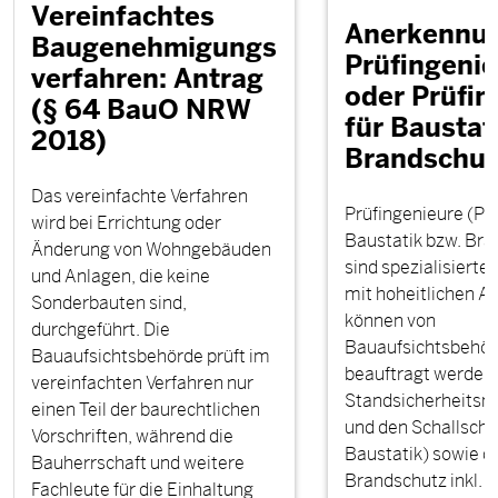
Vereinfachtes
Anerkennun
Baugenehmigungs
Prüfingenie
verfahren: Antrag
oder Prüfin
(§ 64 BauO NRW
für Baustat
2018)
Brandschut
Das vereinfachte Verfahren
Prüfingenieure (PI)
wird bei Errichtung oder
Baustatik bzw. Br
Änderung von Wohngebäuden
sind spezialisierte
und Anlagen, die keine
mit hoheitlichen A
Sonderbauten sind,
können von
durchgeführt. Die
Bauaufsichtsbehö
Bauaufsichtsbehörde prüft im
beauftragt werden,
vereinfachten Verfahren nur
Standsicherheitsn
einen Teil der baurechtlichen
und den Schallschu
Vorschriften, während die
Baustatik) sowie d
Bauherrschaft und weitere
Brandschutz inkl. d
Fachleute für die Einhaltung