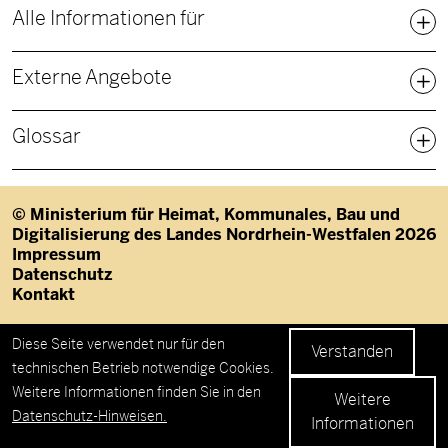
Alle Informationen für
Externe Angebote
Glossar
© Ministerium für Heimat, Kommunales, Bau und
Digitalisierung des Landes Nordrhein-Westfalen 2026
Fußzeile
Impressum
Datenschutz
Kontakt
Datenschutzeinstellungen
Diese Seite verwendet nur für den
Verstanden
technischen Betrieb notwendige Cookies.
Weitere Informationen finden Sie in den
Weitere
Datenschutz-Hinweisen.
Informationen