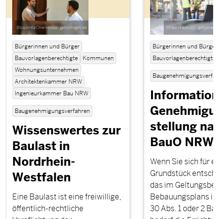
©Liudmila Chernetska - gettyimages.de
©Paul Bradbury - gettyimages
Bürgerinnen und Bürger
Bürgerinnen und Bürger
Bauvorlagenberechtigte
Kommunen
Bauvorlagenberechtigte
Wohnungsunternehmen
Baugenehmigungsverfah
Architektenkammer NRW
Information
Ingenieurkammer Bau NRW
Genehmigun
Baugenehmigungsverfahren
stellung na
Wissenswertes zur
BauO NRW
Baulast in
Nordrhein-
Wenn Sie sich für ei
Grundstück entschi
Westfalen
das im Geltungsber
Eine Baulast ist eine freiwillige,
Bebauungsplans im 
öffentlich-rechtliche
30 Abs. 1 oder 2 Ba