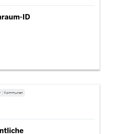
nraum-ID
r
Kommunen
ntliche