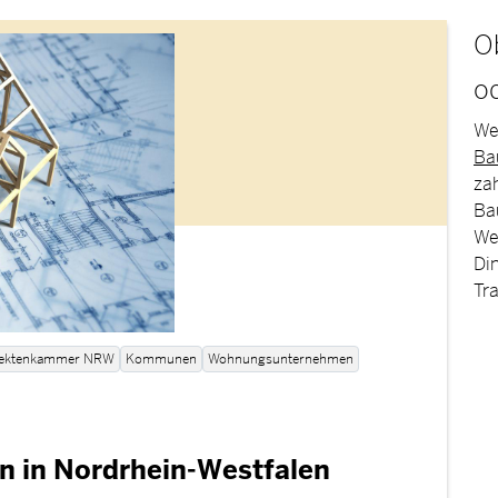
O
o
Wer
Ba
za
Bau
We
Di
Tr
tektenkammer NRW
Kommunen
Wohnungsunternehmen
 in Nordrhein-Westfalen