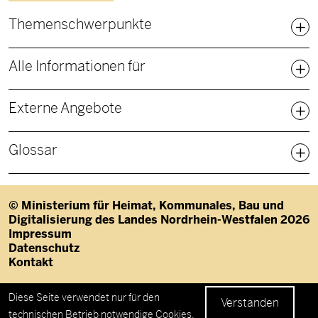
Fußbereich Sitemap
Themenschwerpunkte
Alle Informationen für
Externe Angebote
Glossar
© Ministerium für Heimat, Kommunales, Bau und
Digitalisierung des Landes Nordrhein-Westfalen 2026
Fußzeile
Impressum
Datenschutz
Kontakt
Datenschutzeinstellungen
Diese Seite verwendet nur für den
Verstanden
technischen Betrieb notwendige Cookies.