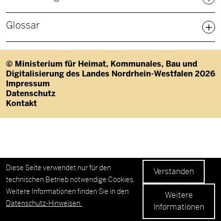
Glossar
© Ministerium für Heimat, Kommunales, Bau und
Digitalisierung des Landes Nordrhein-Westfalen 2026
Fußzeile
Impressum
Datenschutz
Kontakt
Datenschutzeinstellungen
Diese Seite verwendet nur für den
Verstanden
technischen Betrieb notwendige Cookies.
Weitere Informationen finden Sie in den
Weitere
Datenschutz-Hinweisen.
Informationen