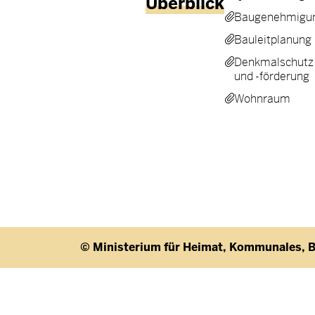
Überblick
Baugenehmigun
Bauleitplanung
Denkmalschutz
und -förderung
Wohnraum
© Ministerium für Heimat, Kommunales, B