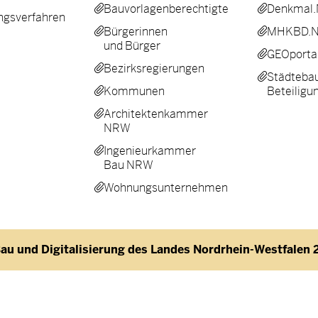
Bauvorlagenberechtigte
Denkmal
gsverfahren
Bürgerinnen
MHKBD.
und Bürger
GEOporta
Bezirksregierungen
Städtebau
Kommunen
Beteiligu
Architektenkammer
NRW
Ingenieurkammer
Bau NRW
Wohnungsunternehmen
au und Digitalisierung des Landes Nordrhein-Westfalen