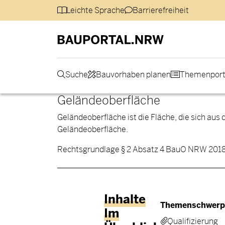
Direkt zum Inhalt
Barrierearme Sprachen
Leichte Sprache
Barrierefreiheit
Hauptmenü
Suche
Bauvorhaben planen
Themenport
Geländeoberfläche
Geländeoberfläche ist die Fläche, die sich aus 
Geländeoberfläche.
Rechtsgrundlage § 2 Absatz 4 BauO NRW 201
Fußbereic
Inhalte
Themenschwerp
Im
Qualifizierung