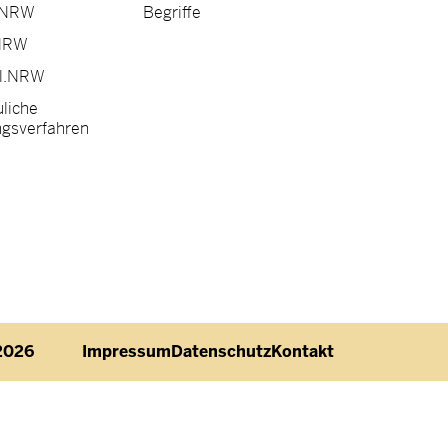
.NRW
Begriffe
NRW
l.NRW
liche
ngsverfahren
Fußzeile
 2026
Impressum
Datenschutz
Kontakt