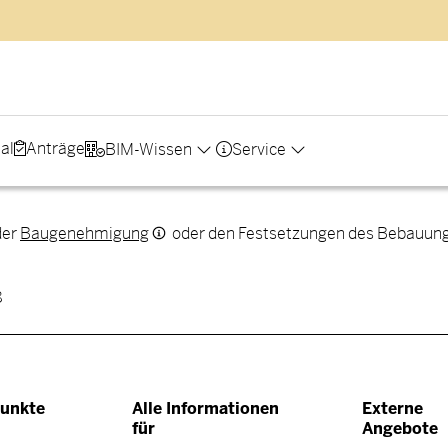
al
Anträge
BIM-Wissen
Service
der
Baugenehmigung
oder den Festsetzungen des Bebauungsp
8
h Sitemap
unkte
Alle Informationen
Externe
für
Angebote